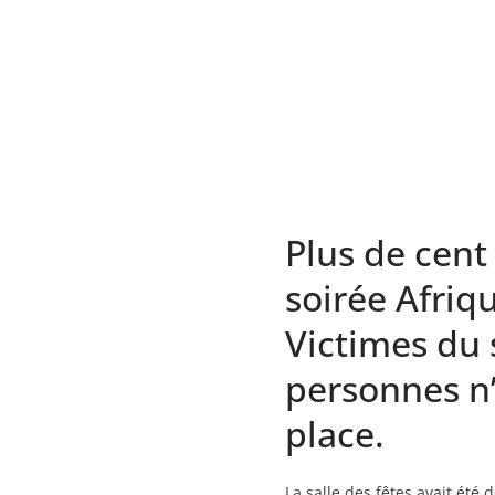
Plus de cent
soirée Afriq
Victimes du
personnes n’
place.
La salle des fêtes avait été