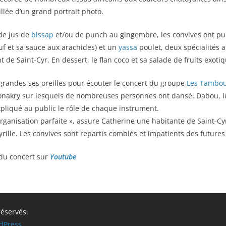
illée d’un grand portrait photo.
de jus de
bissap
et/ou de punch au gingembre, les convives ont p
f et sa sauce aux arachides) et un
yassa
poulet, deux spécialités a
 de Saint-Cyr. En dessert, le flan coco et sa salade de fruits exotiq
grandes ses oreilles pour écouter le concert du groupe
Les Tambou
nakry sur lesquels de nombreuses personnes ont dansé. Dabou, le
xpliqué au public le rôle de chaque instrument.
l’organisation parfaite », assure Catherine une habitante de Saint-Cy
yrille. Les convives sont repartis comblés et impatients des futures
du concert sur
Youtube
réservés.
dPress
.