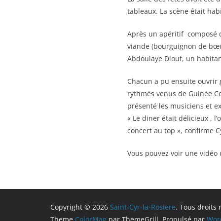
tableaux. La scène était hab
Après un apéritif composé 
viande (bourguignon de bœu
Abdoulaye Diouf, un habitant
Chacun a pu ensuite ouvrir 
rythmés venus de Guinée Co
présenté les musiciens et e
« Le diner était délicieux , 
concert au top », confirme C
Vous pouvez voir une vidéo 
Copyright © 2026
Saint-Cyr-la-Rosiere
. Tous droits 
Theme
ColorMag
par ThemeGrill. Propulsé par
Wor