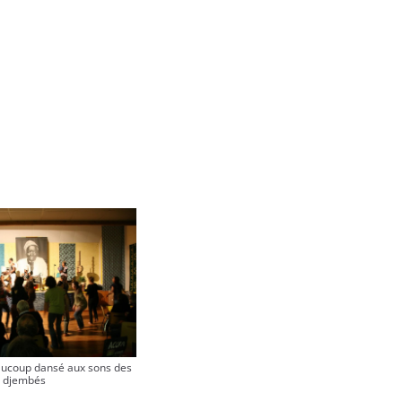
aucoup dansé aux sons des
djembés