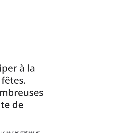
per à la
fêtes.
ombreuses
ute de
i que des statues et