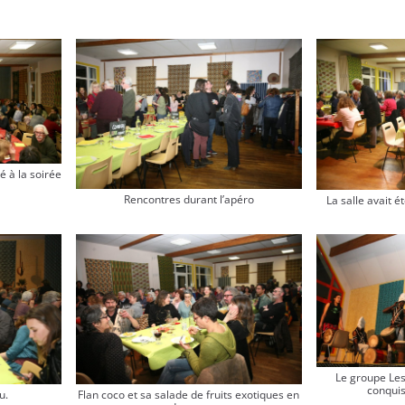
é à la soirée
Rencontres durant l’apéro
La salle avait é
Le groupe Le
conquis
u.
Flan coco et sa salade de fruits exotiques en