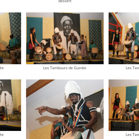
dessert
Les Ta
ée
Les Tambours de Guinée
ée
Les Ta