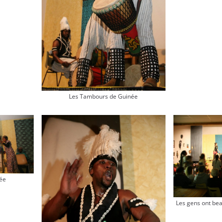
Les Tambours de Guinée
ée
Les gens ont be