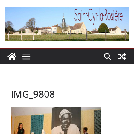
Passer
au
contenu
IMG_9808