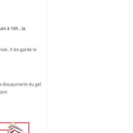
n à 15h , la
ie. Il les garde le
la Bouquinerie du gel
sque.