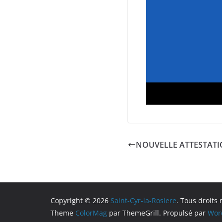
NOUVELLE ATTESTAT
Copyright © 2026
Saint-Cyr-la-Rosiere
. Tous droits 
Theme
ColorMag
par ThemeGrill. Propulsé par
Wor