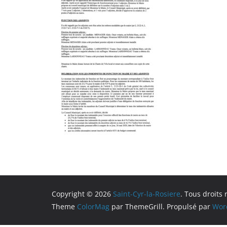
Copyright © 2026
Saint-Cyr-la-Rosiere
. Tous droits 
Theme
ColorMag
par ThemeGrill. Propulsé par
Wor