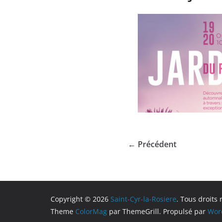
← Précédent
Copyright © 2026
Saint-Cyr-la-Rosiere
. Tous droits 
Theme
ColorMag
par ThemeGrill. Propulsé par
Wor