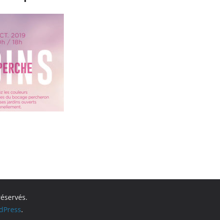
réservés.
dPress
.