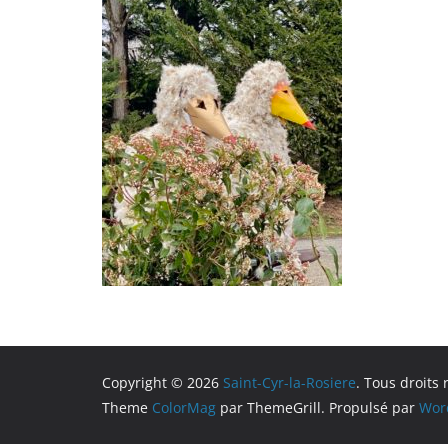
Copyright © 2026
Saint-Cyr-la-Rosiere
. Tous droits 
Theme
ColorMag
par ThemeGrill. Propulsé par
Wor