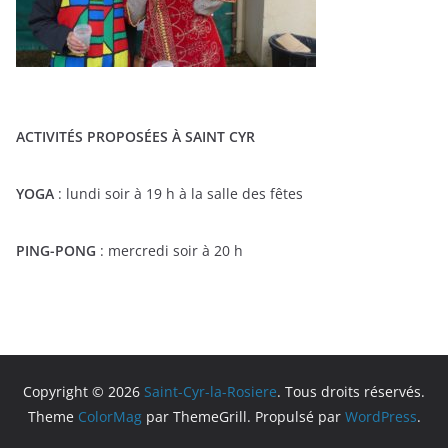
ACTIVITÉS PROPOSÉES À SAINT CYR
YOGA
: lundi soir à 19 h à la salle des fêtes
PING-PONG
: mercredi soir à 20 h
Copyright © 2026
Saint-Cyr-la-Rosiere
. Tous droits réservés.
Theme
ColorMag
par ThemeGrill. Propulsé par
WordPress
.