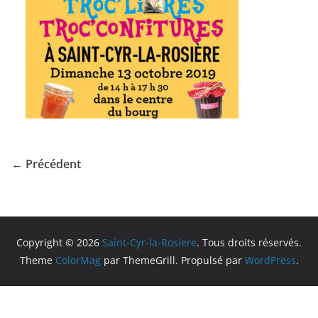
← Précédent
Copyright © 2026
Saint-Cyr-la-Rosiere
. Tous droits réservés.
Theme
ColorMag
par ThemeGrill. Propulsé par
WordPress
.