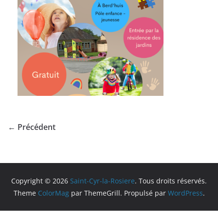
← Précédent
Copyright © 2026
Saint-Cyr-la-Rosiere
. Tous droits réservés.
Theme
ColorMag
par ThemeGrill. Propulsé par
WordPress
.