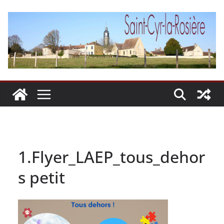
Passer
au
contenu
1.Flyer_LAEP_tous_dehor
s petit