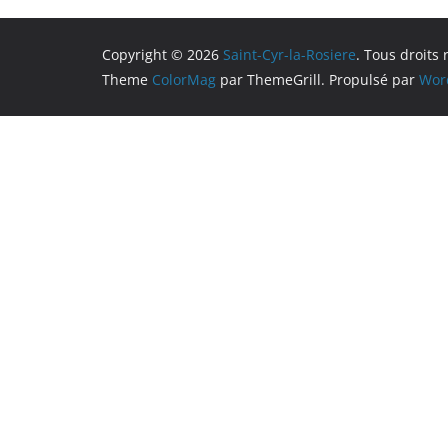
Copyright © 2026
Saint-Cyr-la-Rosiere
. Tous droits 
Theme
ColorMag
par ThemeGrill. Propulsé par
Wor