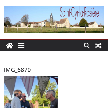
Passer
au
contenu
IMG_6870