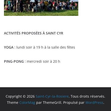
ACTIVITÉS PROPOSÉES À SAINT CYR
YOGA
: lundi soir à 19 h à la salle des fêtes
PING-PONG
: mercredi soir à 20 h
Copyright © 2026
Saint-Cyr-la-Rosiere
. Tous droits réservés.
Theme
ColorMag
par ThemeGrill. Propulsé par
WordPress
.