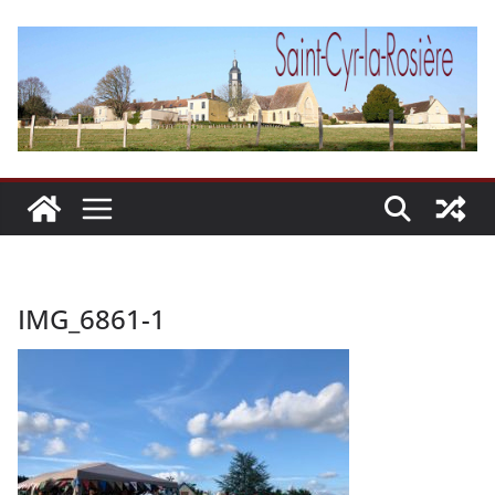
Passer
au
contenu
IMG_6861-1