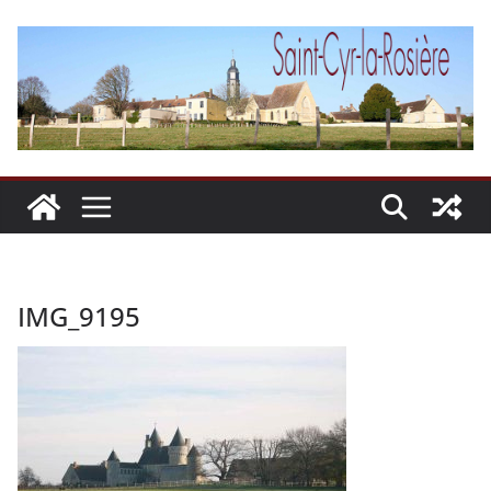
Passer
au
contenu
IMG_9195