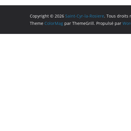
Copyright © 2026
Saint-Cyr-la-Rosiere
. Tous droits 
Theme
ColorMag
par ThemeGrill. Propulsé par
Wor