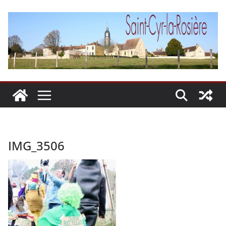
Passer
au
contenu
IMG_3506