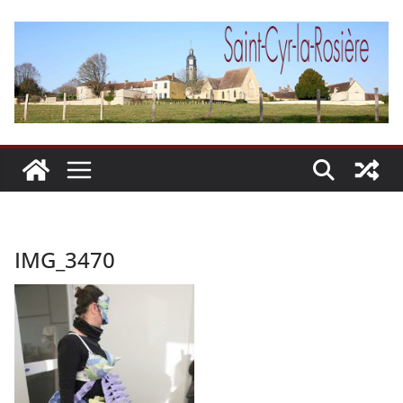
Passer
au
contenu
IMG_3470