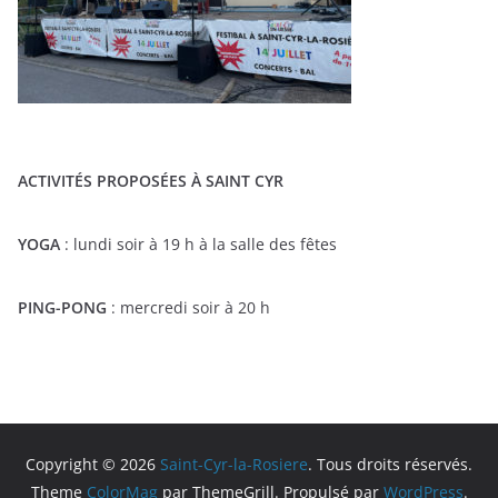
ACTIVITÉS PROPOSÉES À SAINT CYR
YOGA
: lundi soir à 19 h à la salle des fêtes
PING-PONG
: mercredi soir à 20 h
Copyright © 2026
Saint-Cyr-la-Rosiere
. Tous droits réservés.
Theme
ColorMag
par ThemeGrill. Propulsé par
WordPress
.