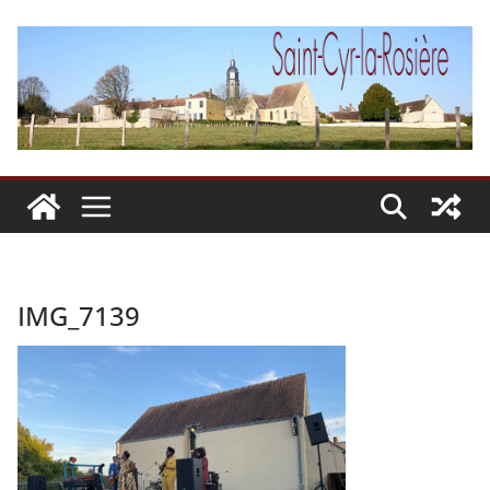
Passer
au
contenu
IMG_7139