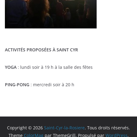
ACTIVITÉS PROPOSÉES À SAINT CYR
YOGA
: lundi soir à 19 h à la salle des fêtes
PING-PONG
: mercredi soir à 20 h
Copyright © 2026
Saint-Cyr-la-Rosiere
. Tous droits réservés.
Theme
ColorMag
par ThemeGrill. Propulsé par
WordPress
.