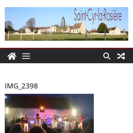
Passer
au
contenu
IMG_2398