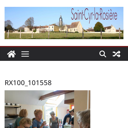
Passer
au
contenu
RX100_101558