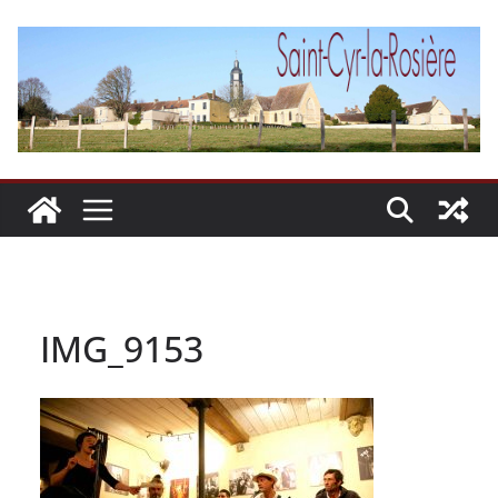
Passer
au
contenu
IMG_9153