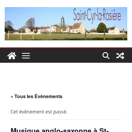
Passer
au
contenu
« Tous les Évènements
Cet évènement est passé.
Musique anglo-saxonne à St-