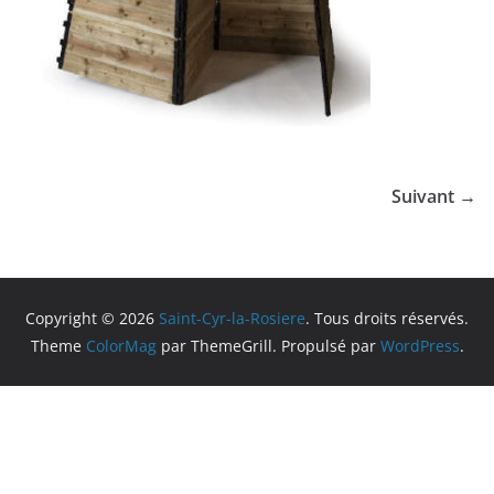
Suivant →
Copyright © 2026
Saint-Cyr-la-Rosiere
. Tous droits réservés.
Theme
ColorMag
par ThemeGrill. Propulsé par
WordPress
.