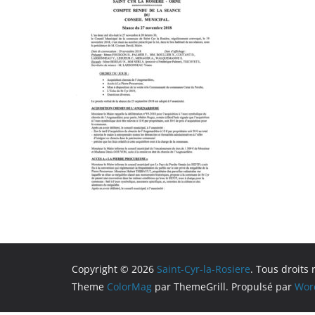
Copyright © 2026
Saint-Cyr-la-Rosiere
. Tous droits 
Theme
ColorMag
par ThemeGrill. Propulsé par
Wor