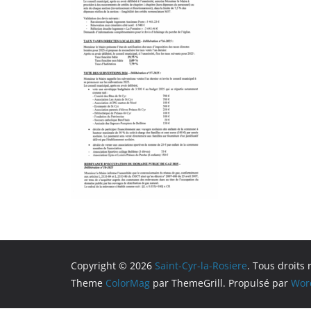
Copyright © 2026
Saint-Cyr-la-Rosiere
. Tous droits 
Theme
ColorMag
par ThemeGrill. Propulsé par
Wor