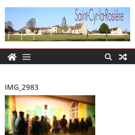
Passer
au
contenu
IMG_2983