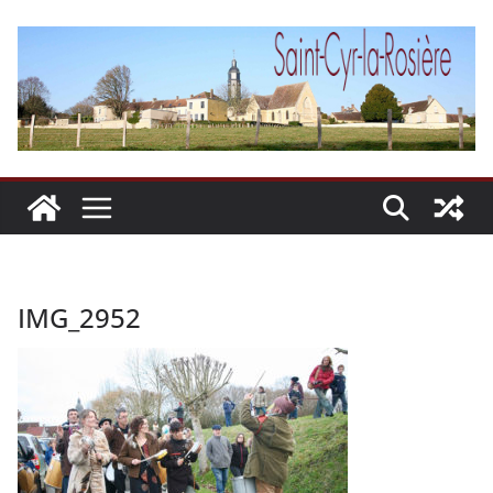
Passer
au
contenu
IMG_2952