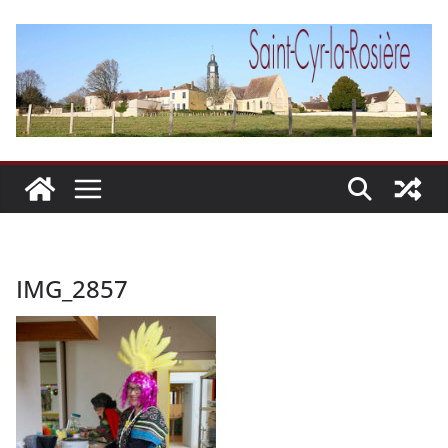
Passer
au
contenu
IMG_2857