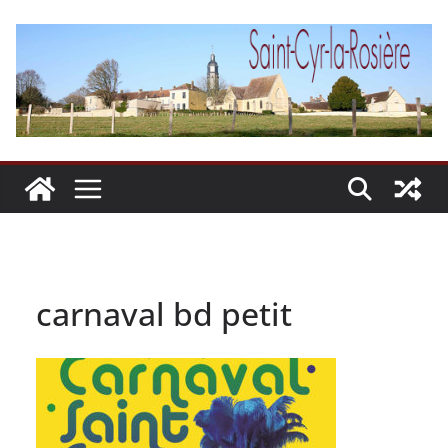
Passer
au
contenu
carnaval bd petit