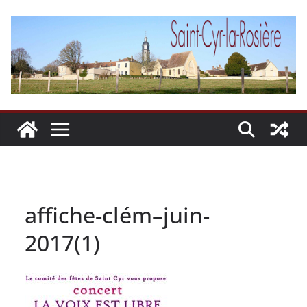
Passer
au
contenu
affiche-clém–juin-
2017(1)